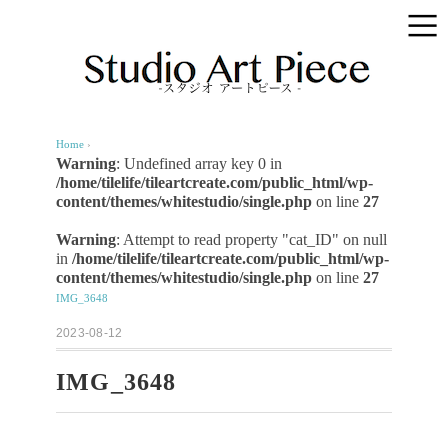
Home
›
Warning
: Undefined array key 0 in
/home/tilelife/tileartcreate.com/public_html/wp-
content/themes/whitestudio/single.php
on line
27
Warning
: Attempt to read property "cat_ID" on null
in
/home/tilelife/tileartcreate.com/public_html/wp-
content/themes/whitestudio/single.php
on line
27
IMG_3648
2023-08-12
IMG_3648