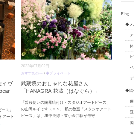
Blog
◆メ
ア
体
ビ
2022年07月02日
ベ
おすすめの○○
/
◆プライベート
デ
セイヴ
武蔵境のおしゃれな花屋さん
car
「HANAGRA 花蔵（はなぐら）」
◆絵
便
「普段使いの陶器絵付け・スタジオアートピース」
の山岡ルイです（＾＾） 私の教室「スタジオアート
ピース」
豆
ピース」は、JR中央線・東小金井駅が最寄
...
オアート
陶
.
素