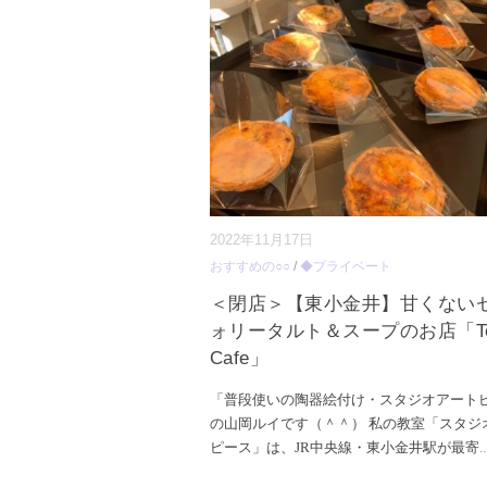
2022年11月17日
おすすめの○○
/
◆プライベート
＜閉店＞【東小金井】甘くない
ォリータルト＆スープのお店「To
Cafe」
「普段使いの陶器絵付け・スタジオアート
の山岡ルイです（＾＾） 私の教室「スタジ
ピース」は、JR中央線・東小金井駅が最寄
..