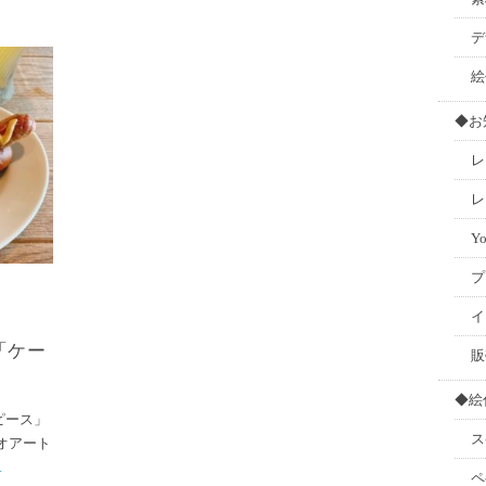
デ
絵
◆お
レ
レ
Y
プ
イ
「ケー
販
◆絵
ピース」
ス
オアート
.
ペ