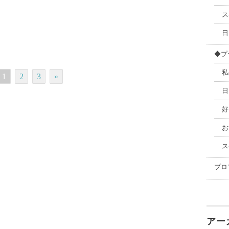
ス
日
◆プ
私
1
2
3
»
日
好
お
ス
プロ
アー