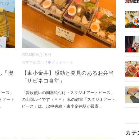
2024年05月15日
おすすめの○○
/
◆プライベート
ん「喫
【東小金井】感動と発見のあるお弁当
「サビネコ食堂」
ピース」
「普段使いの陶器絵付け・スタジオアートピース」
オアート
の山岡ルイです（＾＾） 私の教室「スタジオアート
.
ピース」は、JR中央線・東小金井駅が最寄
...
カテ