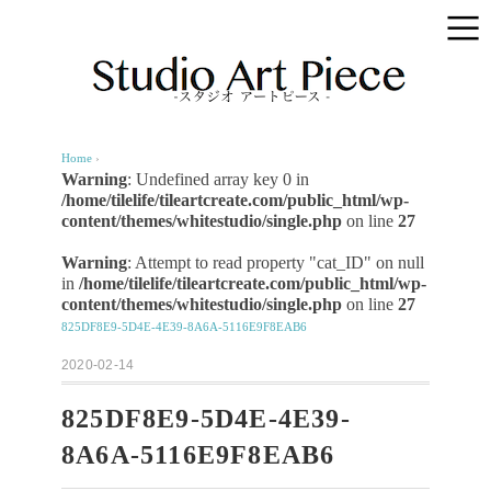
Home
›
Warning
: Undefined array key 0 in
/home/tilelife/tileartcreate.com/public_html/wp-
content/themes/whitestudio/single.php
on line
27
Warning
: Attempt to read property "cat_ID" on null
in
/home/tilelife/tileartcreate.com/public_html/wp-
content/themes/whitestudio/single.php
on line
27
825DF8E9-5D4E-4E39-8A6A-5116E9F8EAB6
2020-02-14
825DF8E9-5D4E-4E39-
8A6A-5116E9F8EAB6