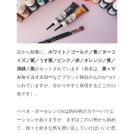
左から順番に、
ホワイト／ゴールド／青／ターコ
イズ／紫／うす紫／ピンク／赤／オレンジ／黄／
深緑／黒
がセットされています（色名は、
黄＝マ
ルセイユイエロー
などブランド独自のものがつけ
られていますが、分かりやすく表現するとこの12
色です）。
ペベオ・ポーセレン150は約60色のカラーバリエ
ーションがありますが、まずはこの12色から始め
て、段々と好きな色を買い足していけばいいと思