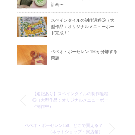
計画〜
スペインタイルの制作過程⑤（大
型作品：オリジナルメニューボー
ド完成！）
ペベオ・ポーセレン 150が分離する
問題
【追記あり】スペインタイルの制作過程
③（大型作品：オリジナルメニューボー
ド制作中）
ペベオ・ポーセレン150、どこで買える？
（ネットショップ・実店舗）