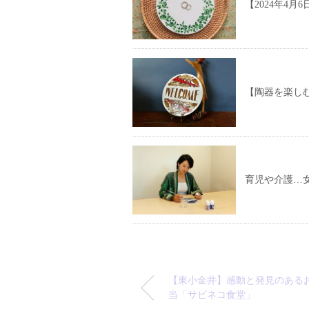
【2024年4
【陶器を楽し
育児や介護…
【東小金井】感動と発見のある
当「サビネコ食堂」