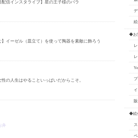
月6日配信インスタライブ】星の王子様のバラ
デ
絵
◆お
む】イーゼル（皿立て）を使って陶器を素敵に飾ろう
レ
レ
Y
プ
女性の人生はやることいっぱいだからこそ。
イ
販
◆絵
ス
お弁
ペ