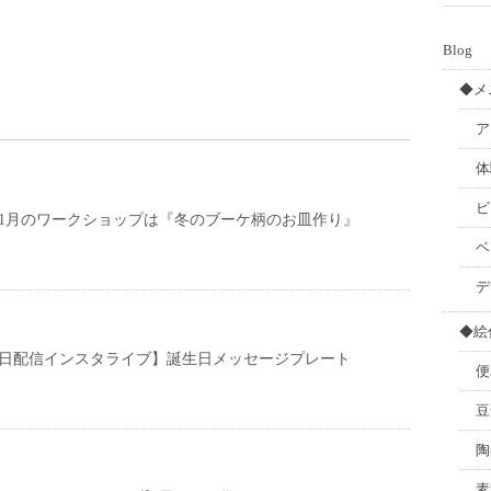
Blog
◆メ
ア
体
ビ
11月のワークショップは『冬のブーケ柄のお皿作り』
ベ
デ
◆絵
月11日配信インスタライブ】誕生日メッセージプレート
便
豆
陶
素