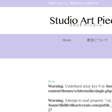
気負わず楽しむ、陶器絵付けの教室です。
Home
教室について
Home
›
Warning
: Undefined array key 0 in
/ho
content/themes/whitestudio/single.php
Warning
: Attempt to read property "cat
/home/tilelife/tileartcreate.com/publ
27