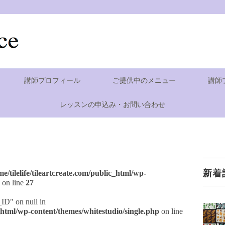
講師プロフィール
ご提供中のメニュー
講師
レッスンの申込み・お問い合わせ
新着
me/tilelife/tileartcreate.com/public_html/wp-
on line
27
_ID" on null in
ic_html/wp-content/themes/whitestudio/single.php
on line