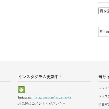
ア
ー
カ
イ
ブ
インスタグラム更新中！
当サ
レッス
レッス
Instagram:
instagram.com/ruiyamaoka
お気軽にコメントください＾＾
当教室