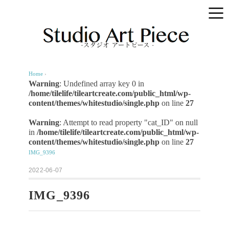
Home
›
Warning
: Undefined array key 0 in
/home/tilelife/tileartcreate.com/public_html/wp-
content/themes/whitestudio/single.php
on line
27
Warning
: Attempt to read property "cat_ID" on null
in
/home/tilelife/tileartcreate.com/public_html/wp-
content/themes/whitestudio/single.php
on line
27
IMG_9396
2022-06-07
IMG_9396