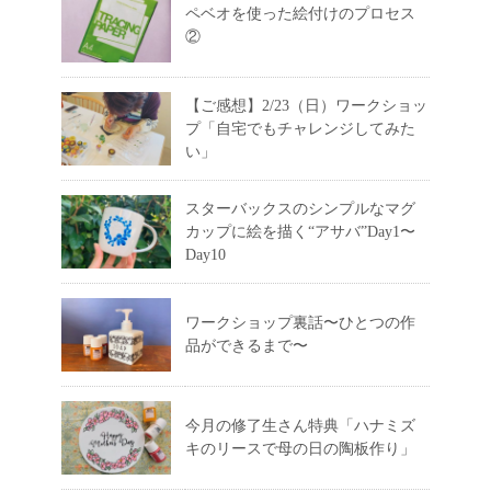
ペベオを使った絵付けのプロセス
②
【ご感想】2/23（日）ワークショッ
プ「自宅でもチャレンジしてみた
い」
スターバックスのシンプルなマグ
カップに絵を描く“アサバ”Day1〜
Day10
ワークショップ裏話〜ひとつの作
品ができるまで〜
今月の修了生さん特典「ハナミズ
キのリースで母の日の陶板作り」