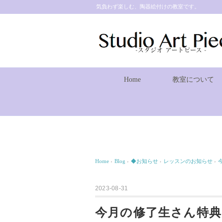
気負わず楽しむ、陶器絵付けの教室です。
Home
教室について
Home
›
Blog
›
◆お知らせ
›
レッスンのお知らせ
›
2023-08-31
今月の修了生さん特