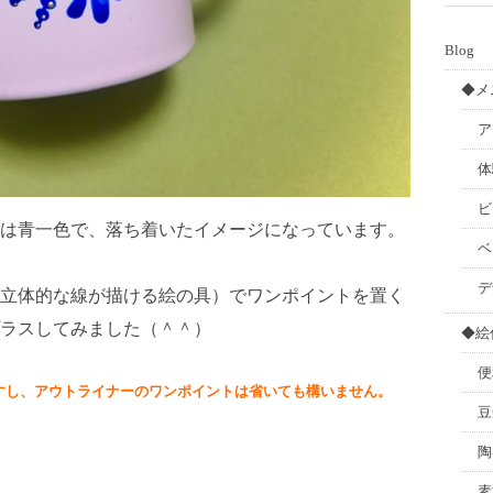
Blog
◆メ
ア
体
ビ
は青一色で、落ち着いたイメージになっています。
ベ
デ
立体的な線が描ける絵の具）でワンポイントを置く
ラスしてみました（＾＾）
◆絵
便
すし、アウトライナーのワンポイントは省いても構いません。
豆
陶
素