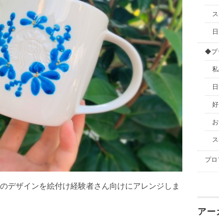
ス
日
◆プ
私
日
好
お
ス
プロ
のデザインを絵付け経験者さん向けにアレンジしま
アー