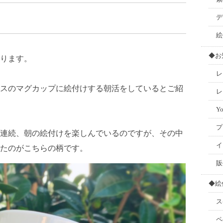
デ
絵
◆お
ります。
レ
スのマグカップに絵付けする朝活をしているとご紹
レ
Y
プ
日連続、朝の絵付けを楽しんでいるのですが、その中
イ
たのがこちらの柄です。
販
◆絵
ス
ペ