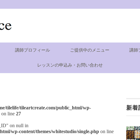
講師プロフィール
ご提供中のメニュー
講師
レッスンの申込み・お問い合わせ
新着
me/tilelife/tileartcreate.com/public_html/wp-
on line
27
_ID" on null in
ic_html/wp-content/themes/whitestudio/single.php
on line