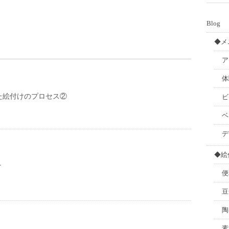
Blog
◆メ
ア
体
た絵付けのプロセス②
ビ
ベ
デ
◆絵
ト
便
豆
陶
素