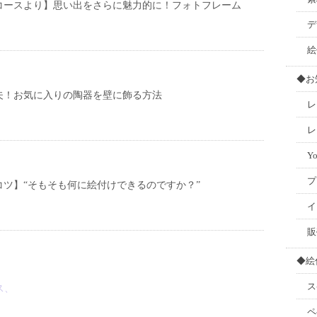
コースより】思い出をさらに魅力的に！フォトフレーム
デ
絵
◆お
夫！お気に入りの陶器を壁に飾る方法
レ
レ
Y
プ
コツ】“そもそも何に絵付けできるのですか？”
イ
販
◆絵
ス
ス、
ペ