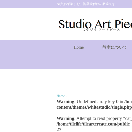
気負わず楽しむ、陶器絵付けの教室です。
Home
教室について
Home
›
Warning
: Undefined array key 0 in
/ho
content/themes/whitestudio/single.php
Warning
: Attempt to read property "cat
/home/tilelife/tileartcreate.com/publ
27