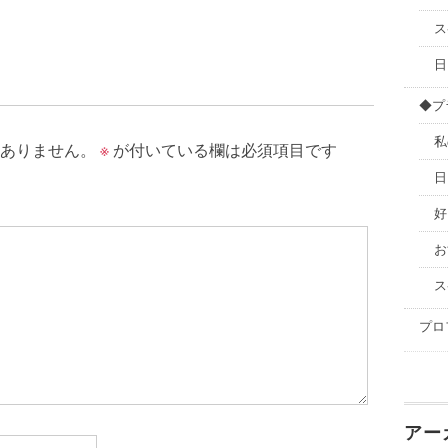
ス
日
◆プ
私
ありません。
※
が付いている欄は必須項目です
日
好
お
ス
プロ
アー