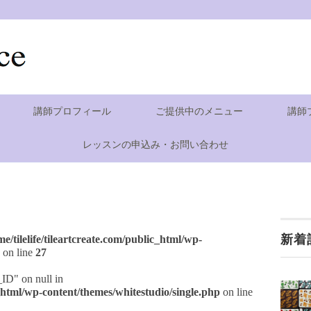
講師プロフィール
ご提供中のメニュー
講師
レッスンの申込み・お問い合わせ
新着
me/tilelife/tileartcreate.com/public_html/wp-
on line
27
_ID" on null in
ic_html/wp-content/themes/whitestudio/single.php
on line