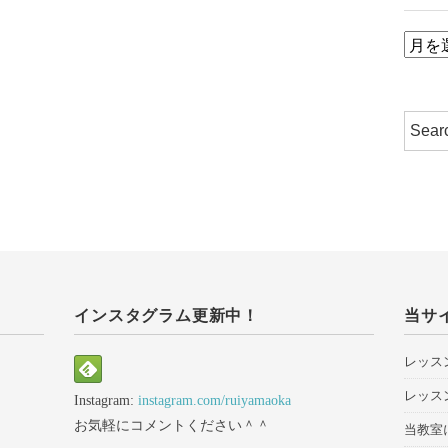
ア
ー
カ
イ
ブ
インスタグラム更新中！
当サ
レッス
レッス
Instagram:
instagram.com/ruiyamaoka
お気軽にコメントください＾＾
当教室