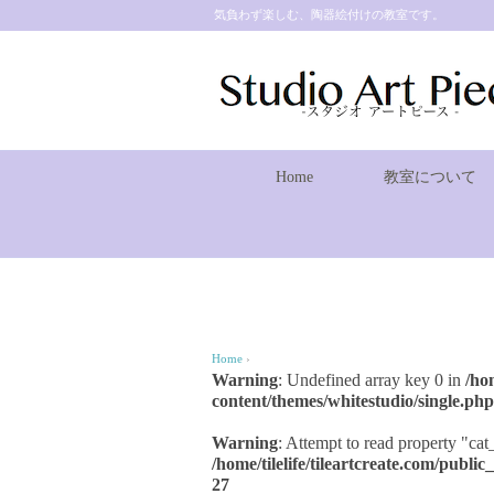
気負わず楽しむ、陶器絵付けの教室です。
Home
教室について
Home
›
Warning
: Undefined array key 0 in
/ho
content/themes/whitestudio/single.php
Warning
: Attempt to read property "cat
/home/tilelife/tileartcreate.com/publ
27