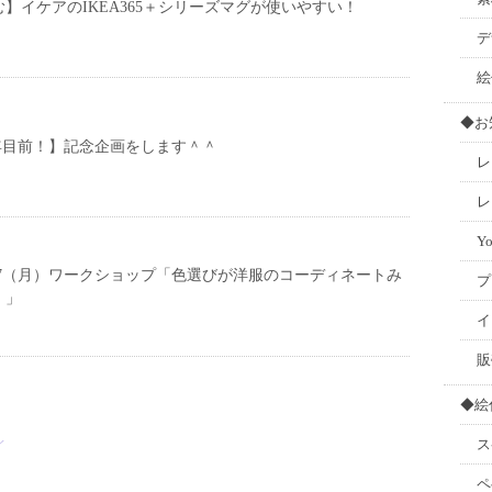
】イケアのIKEA365＋シリーズマグが使いやすい！
デ
絵
◆お
年目前！】記念企画をします＾＾
レ
レ
Y
17（月）ワークショップ「色選びが洋服のコーディネートみ
プ
！」
イ
販
◆絵
ス
イ
ペ