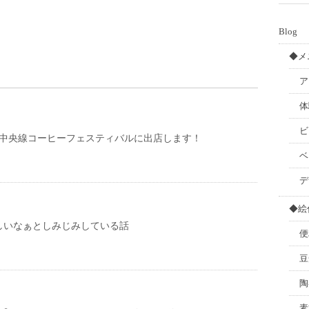
Blog
◆メ
ア
体
ビ
）中央線コーヒーフェスティバルに出店します！
ベ
デ
◆絵
しいなぁとしみじみしている話
便
豆
陶
素