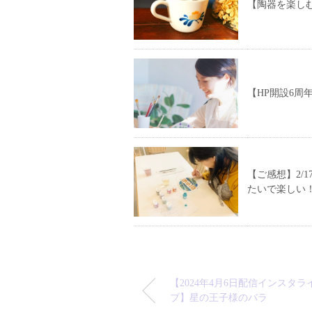
【陶器を楽しむ
【HP開設6周
【ご感想】2/
たいで楽しい
【2024年4月6日配信インスタラ
ブ】星の王子様のバラ