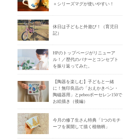
＋シリーズマグが使いやすい！
休日は子どもと外遊び！（育児日
記）
HPのトップページがリニューア
ル！／歴代のバナーとコンセプト
を振り返ってみた。
【陶器を楽しむ】子どもと一緒
に！無印良品の「おえかきペン・
陶磁器用」とpebeoポーセレン150で
お絵描き（後編）
今月の修了生さん特典「1つのモチ
ーフを展開して描く植物柄」