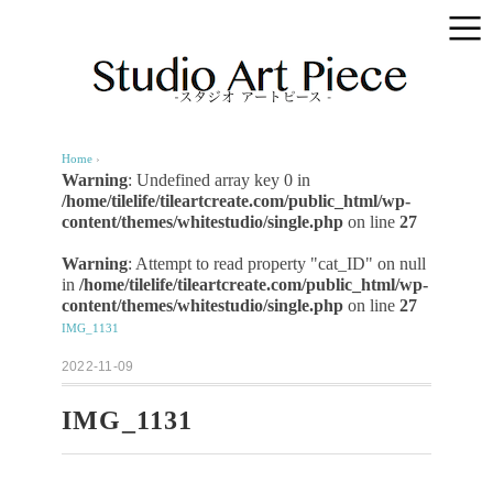
Home
›
Warning
: Undefined array key 0 in
/home/tilelife/tileartcreate.com/public_html/wp-
content/themes/whitestudio/single.php
on line
27
Warning
: Attempt to read property "cat_ID" on null
in
/home/tilelife/tileartcreate.com/public_html/wp-
content/themes/whitestudio/single.php
on line
27
IMG_1131
2022-11-09
IMG_1131