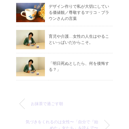
デザイン作りで私が大切にしてい
る価値観／尊敬するマリコ・ブラ
ウンさんの言葉
育児や介護…女性の人生はやるこ
といっぱいだからこそ。
「明日死ぬとしたら、何を後悔す
る？」
お抹茶で過ごす朝
気づきをくれるのは女性〜「自分で『始
めた』女たち」を読んで〜