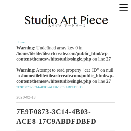
Home
›
Warning
: Undefined array key 0 in
/home/tilelife/tileartcreate.com/public_html/wp-
content/themes/whitestudio/single.php
on line
27
Warning
: Attempt to read property "cat_ID" on null
in
/home/tilelife/tileartcreate.com/public_html/wp-
content/themes/whitestudio/single.php
on line
27
7E9F0873-3C14-4B03-ACE8-17C9ABDFDBFD
2020-02-18
7E9F0873-3C14-4B03-
ACE8-17C9ABDFDBFD